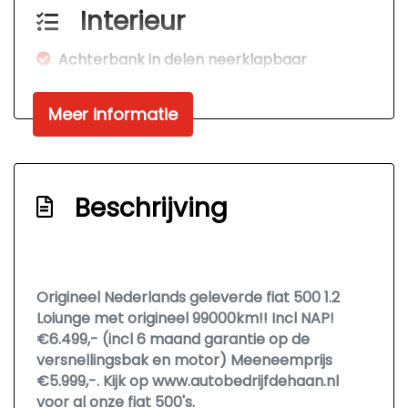
Interieur
Achterbank in delen neerklapbaar
Airco
Meer informatie
Bestuurdersstoel in hoogte verstelbaar
Boordcomputer
Elektrische ramen voor
Beschrijving
Stuur leder
Stuur verstelbaar
Stuurbekrachtiging
Origineel Nederlands geleverde fiat 500 1.2
Exterieur
Loiunge met origineel 99000km!! Incl NAP!
€6.499,- (incl 6 maand garantie op de
Afst. bed. voor centr. deurvergr
versnellingsbak en motor) Meeneemprijs
€5.999,-. Kijk op www.autobedrijfdehaan.nl
Buitenspiegels elektrisch verstelbaar
voor al onze fiat 500's.