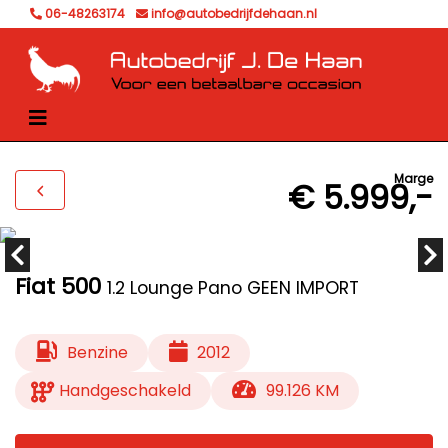
06-48263174
info@autobedrijfdehaan.nl
Marge
€ 5.999,-
Fiat 500
1.2 Lounge Pano GEEN IMPORT
Benzine
2012
Handgeschakeld
99.126 KM