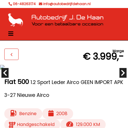
06-48263174
info@autobedrijfdehaan.nl
Marge
€ 3.999,-
Fiat 500
1.2 Sport Leder Airco GEEN IMPORT APK
3-27 Nieuwe Airco
Benzine
2008
Handgeschakeld
129.000 KM