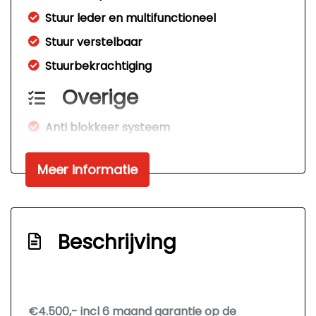
Stuur leder en multifunctioneel
Stuur verstelbaar
Stuurbekrachtiging
Overige
Anti blokkeer systeem
Anti doorslip regeling
Meer informatie
Bestuurdersairbag
Bluetooth
Elektronische remkrachtverdeling
Beschrijving
Hoofd airbag(s) achter
Hoofd airbag(s) voor
Knie airbag(s)
€4.500,- incl 6 maand garantie op de