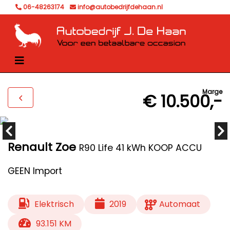
06-48263174
info@autobedrijfdehaan.nl
Marge
€ 10.500,-
Renault Zoe
R90 Life 41 kWh KOOP ACCU
GEEN Import
Elektrisch
2019
Automaat
93.151 KM