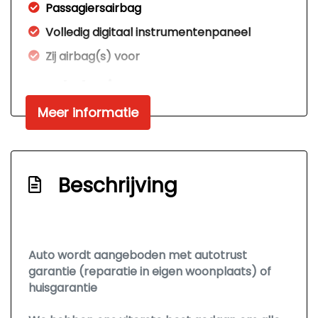
Passagiersairbag
Volledig digitaal instrumentenpaneel
Zij airbag(s) voor
Interieur
Meer informatie
Achterbank neerklapbaar
Airco automatisch
Bluetooth handsfree bellen
Beschrijving
Elektrische ramen voor
Interieurklimaat vooraf instelbaar
Stuur verstelbaar
Auto wordt aangeboden met autotrust
Stuurbekrachtiging
garantie (reparatie in eigen woonplaats) of
huisgarantie
Exterieur