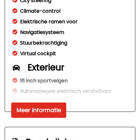
City steering
Climate-control
Elektrische ramen voor
Navigatiesysteem
Stuurbekrachtiging
Virtual cockpit
Exterieur
16 inch sportvelgen
Buitenspiegels elektrisch verstelbaar
Centrale vergrendeling met
afstandsbediening
Meer informatie
Chrome pakket exterieur
Panoramadak