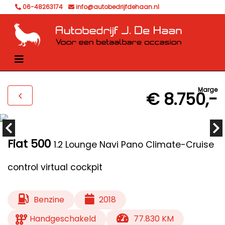
06-48263174
info@autobedrijfdehaan.nl
Marge
€ 8.750,-
Fiat 500
1.2 Lounge Navi Pano Climate-Cruise
control virtual cockpit
Benzine
2018
Handgeschakeld
77.830 KM