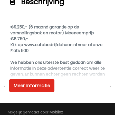
Beschrijving
Park distance control
Sportvelgen
Verstralers
€9.250,- (6 maand garantie op de
Infotainment
versnellingsbak en motor) Meeneemprijs
€8.750,-
Blue&me
Kijk op www.autobedrijfdehaan.nl voor al onze
Stuur multifunctioneel
Fiats 500.
We hebben ons uiterste best gedaan om alle
informatie in deze advertentie correct weer te
geven. Er kunnen echter geen rechten worden
ontleend aan de verstrekte informatie in de
Meer informatie
advertentie. Vertrouw niet alleen op deze
informatie maar controleert u altijd zelf de
zaken welke voor u belangrijk zijn en uw
beslissing zouden kunnen beïnvloeden. Neem
contact op met de verkoper voor uw
Mogelijk gemaakt door
Mobilox