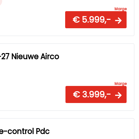
Marge
€ 5.999,-
-27 Nieuwe Airco
Marge
€ 3.999,-
e-control Pdc