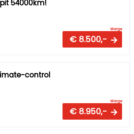
kpit 54000km!
Marge
€ 8.500,-
limate-control
Marge
€ 8.950,-